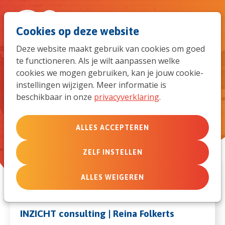
Spri
Men
Zoek
Cookies op deze website
naar
Deze website maakt gebruik van cookies om goed
te functioneren. Als je wilt aanpassen welke
de
Deze member care-specialisten
cookies we mogen gebruiken, kan je jouw cookie-
kunnen je verder helpen
instellingen wijzigen. Meer informatie is
mob
beschikbaar in onze
privacyverklaring
.
navi
ALLES ACCEPTEREN
ZELF INSTELLEN
ALLES WEIGEREN
INZICHT consulting | Reina Folkerts