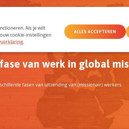
D
AGENDA
tioneren. Als je wilt
ALLES ACCEPTEREN
MemberCare
Netwerk
ouw cookie-instellingen
yverklaring
.
fase van werk in global mis
chillende fasen van uitzending van (missionair) werkers.