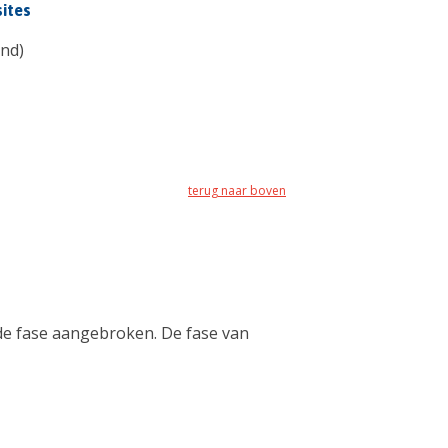
sites
and)
terug naar boven
nde fase aangebroken. De fase van