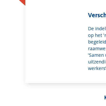
Versch
De inde
op het 
begeleid
raamwer
'Samen 
uitzendi
werkers'