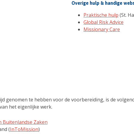
Overige hulp & handige web
Praktische hulp
(St. H
Global Risk Advice
Missionary Care
 tijd genomen te hebben voor de voorbereiding, is de volge
van het eigenlijke werk.
an Buitenlandse Zaken
and (
InToMission
)