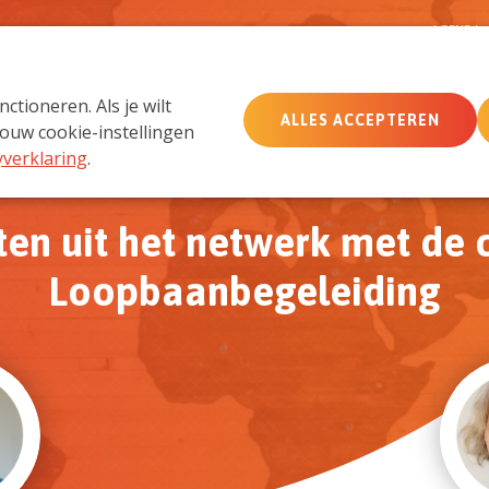
D
AGENDA
tioneren. Als je wilt
ALLES ACCEPTEREN
MemberCare
Netwerk
ouw cookie-instellingen
yverklaring
.
ten uit het netwerk met de 
Loopbaanbegeleiding