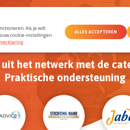
D
AGENDA
tioneren. Als je wilt
ALLES ACCEPTEREN
MemberCare
Netwerk
ouw cookie-instellingen
yverklaring
.
uit het netwerk met de cat
Praktische ondersteuning