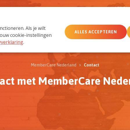
D
AGENDA
tioneren. Als je wilt
ALLES ACCEPTEREN
MemberCare
Netwerk
ouw cookie-instellingen
yverklaring
.
MemberCare Nederland
Contact
act met MemberCare Nede