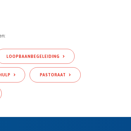
en:
L
OOPBAANBEGELEIDING
HULP
PASTORAAT