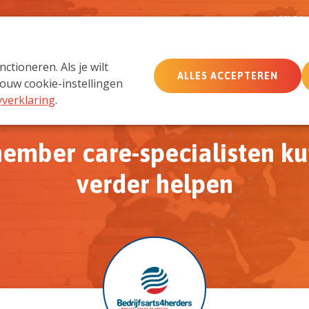
D
AGENDA
tioneren. Als je wilt
ALLES ACCEPTEREN
MemberCare
Netwerk
ouw cookie-instellingen
yverklaring
.
ember care-specialisten ku
verder helpen