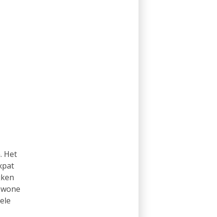
. Het
xpat
jken
gewone
ele