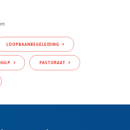
en:
L
OOPBAANBEGELEIDING
HULP
PASTORAAT