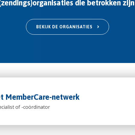
zendings)organisaties die betrokken zijn
BEKIJK DE ORGANISATIES
het MemberCare-netwerk
cialist of -coördinator