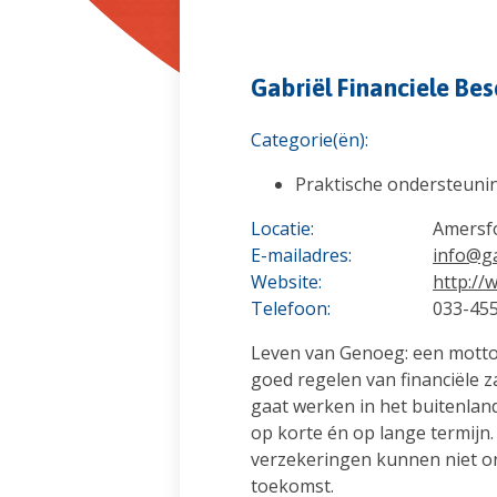
Gabriël Financiele Be
Categorie(ën):
Praktische ondersteuni
Locatie:
Amersf
E-mailadres:
info@ga
Website:
http://
Telefoon:
033-45
Leven van Genoeg: een motto 
goed regelen van financiële z
gaat werken in het buitenland
op korte én op lange termijn
verzekeringen kunnen niet ont
toekomst.