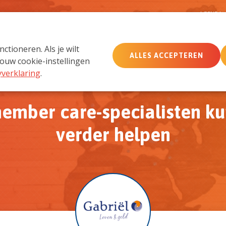
D
AGENDA
tioneren. Als je wilt
ALLES ACCEPTEREN
MemberCare
Netwerk
ouw cookie-instellingen
yverklaring
.
ember care-specialisten ku
verder helpen