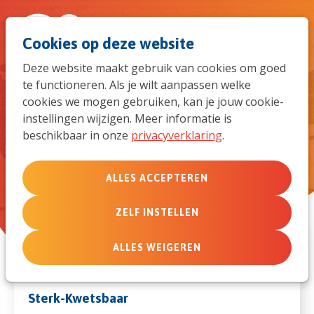
Spri
Men
Zoek
Cookies op deze website
naar
Deze website maakt gebruik van cookies om goed
te functioneren. Als je wilt aanpassen welke
de
Deze member care-specialisten
cookies we mogen gebruiken, kan je jouw cookie-
kunnen je verder helpen
instellingen wijzigen. Meer informatie is
mob
beschikbaar in onze
privacyverklaring
.
navi
ALLES ACCEPTEREN
ZELF INSTELLEN
ALLES WEIGEREN
Sterk-Kwetsbaar