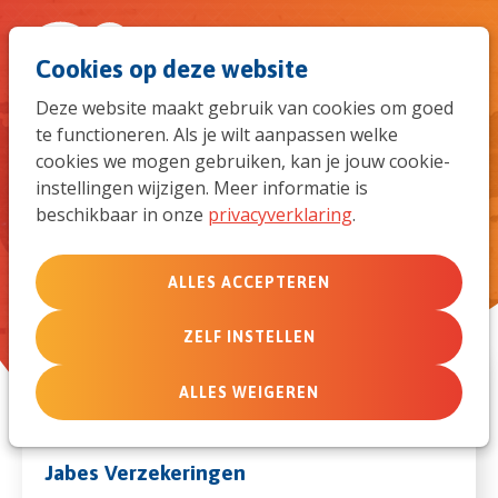
Spri
Men
Zoek
Cookies op deze website
naar
Deze website maakt gebruik van cookies om goed
te functioneren. Als je wilt aanpassen welke
de
Deze member care-specialisten
cookies we mogen gebruiken, kan je jouw cookie-
kunnen je verder helpen
instellingen wijzigen. Meer informatie is
mob
beschikbaar in onze
privacyverklaring
.
navi
ALLES ACCEPTEREN
ZELF INSTELLEN
ALLES WEIGEREN
Jabes Verzekeringen