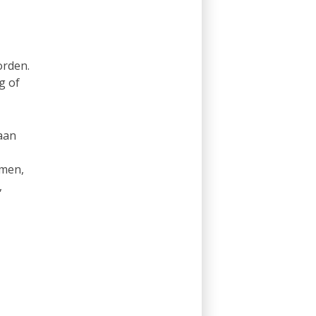
orden.
g of
gaan
emen,
,