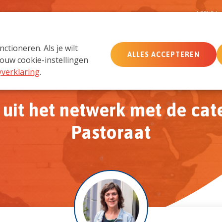
D
AGENDA
tioneren. Als je wilt
ALLES ACCEPTEREN
MemberCare
Netwerk
ouw cookie-instellingen
yverklaring
.
uit het netwerk met de cat
Pastoraat