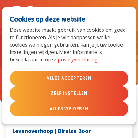
Spri
Men
Zoek
Cookies op deze website
naar
Deze website maakt gebruik van cookies om goed
te functioneren. Als je wilt aanpassen welke
de
Leden uit het netwerk met de
cookies we mogen gebruiken, kan je jouw cookie-
categorie: Pastoraat
instellingen wijzigen. Meer informatie is
mob
beschikbaar in onze
privacyverklaring
.
navi
ALLES ACCEPTEREN
ZELF INSTELLEN
ALLES WEIGEREN
Levenoverhoop | Direlse Boon