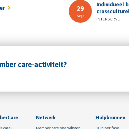
Individueel b
fer
29
crossculture
sep
INTERSERVE
mber care-activiteit?
berCare
Netwerk
Hulpbronnen
r care?
Member care specialisten
Hulp per fase