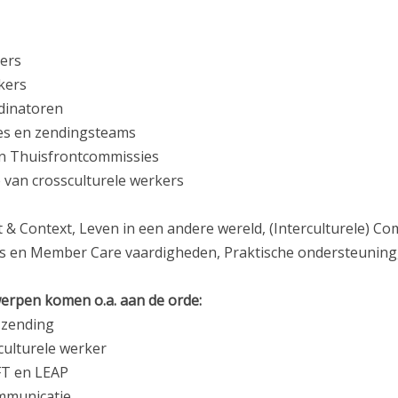
ers
kers
dinatoren
es en zendingsteams
en Thuisfrontcommissies
e van crossculturele werkers
 & Context, Leven in een andere wereld, (Interculturele) Co
o's en Member Care vaardigheden, Praktische ondersteuning
erpen komen o.a. aan de orde:
r zending
culturele werker
FT en LEAP
ommunicatie