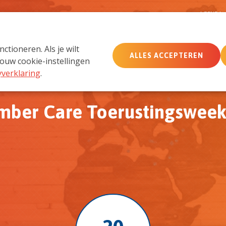
D
AGENDA
tioneren. Als je wilt
ALLES ACCEPTEREN
MemberCare
Netwerk
ouw cookie-instellingen
yverklaring
.
ber Care Toerustingswee