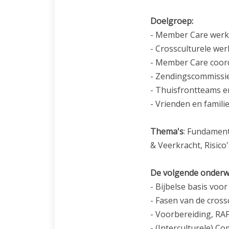
Doelgroep:
- Member Care werk
- Crossculturele wer
- Member Care coor
- Zendingscommissi
- Thuisfrontteams 
- Vrienden en famili
Thema's
: Fundament
& Veerkracht, Risic
De volgende onderw
- Bijbelse basis voo
- Fasen van de cross
- Voorbereiding, RA
- (Interculturele) C