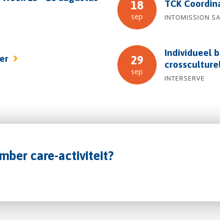
TCK Coordin
18
sep
INTOMISSION S
Individueel b
fer
29
crossculture
sep
INTERSERVE
mber care-activiteit?