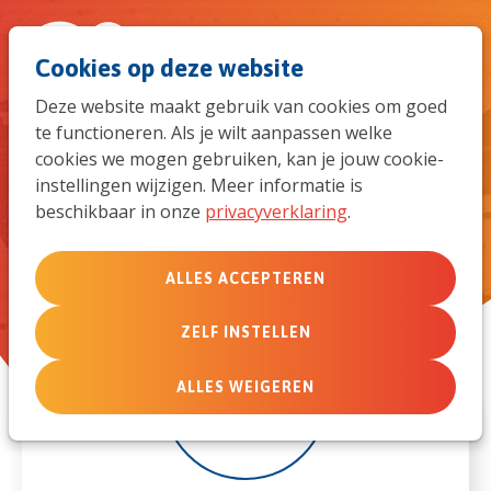
Spri
Men
Zoek
Cookies op deze website
naar
Deze website maakt gebruik van cookies om goed
te functioneren. Als je wilt aanpassen welke
de
Holland Gezinsdebriefing Week
cookies we mogen gebruiken, kan je jouw cookie-
12 - 17 november
instellingen wijzigen. Meer informatie is
mob
beschikbaar in onze
privacyverklaring
.
navi
ALLES ACCEPTEREN
ZELF INSTELLEN
12
ALLES WEIGEREN
nov