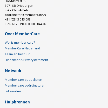
Hoofdstraat 55
3971 KB Driebergen
Jiska Chin-A-Teh
coordinator@membercare.nl
+31 (0)343 513 693
IBAN NL26 INGB 0000 0044 02
Over MemberCare
Wat is member care?
MemberCare Nederland
Team en bestuur
Disclaimer & Privacystatement
Netwerk
Member care specialisten
Member care coördinatoren
Lid worden
Hulpbronnen