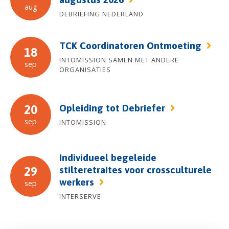
aug
DEBRIEFING NEDERLAND
TCK Coordinatoren Ontmoeting
18
INTOMISSION SAMEN MET ANDERE
sep
ORGANISATIES
Opleiding tot Debriefer
20
sep
INTOMISSION
Individueel begeleide
stilteretraites voor crossculturele
29
werkers
sep
INTERSERVE