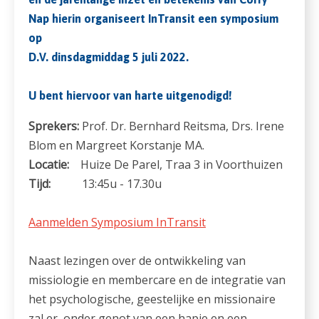
Nap hierin organiseert InTransit een symposium
op
D.V. dinsdagmiddag 5 juli 2022.
U bent hiervoor van harte uitgenodigd!
Sprekers:
Prof. Dr. Bernhard Reitsma, Drs. Irene
Blom en Margreet Korstanje MA.
Locatie:
Huize De Parel, Traa 3 in Voorthuizen
Tijd:
13:45u - 17.30u
Aanmelden Symposium InTransit
Naast lezingen over de ontwikkeling van
missiologie en membercare en de integratie van
het psychologische, geestelijke en missionaire
zal er, onder genot van een hapje en een