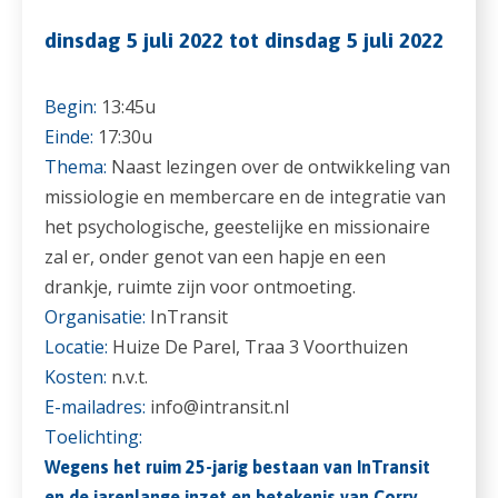
dinsdag 5 juli 2022 tot dinsdag 5 juli 2022
Begin:
13:45u
Einde:
17:30u
Thema:
Naast lezingen over de ontwikkeling van
missiologie en membercare en de integratie van
het psychologische, geestelijke en missionaire
zal er, onder genot van een hapje en een
drankje, ruimte zijn voor ontmoeting.
Organisatie:
InTransit
Locatie:
Huize De Parel, Traa 3 Voorthuizen
Kosten:
n.v.t.
E-mailadres:
info@intransit.nl
Toelichting:
Wegens het ruim 25-jarig bestaan van InTransit
en de jarenlange inzet en betekenis van Corry