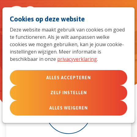
Spri
Men
Zoek
Cookies op deze website
naar
Deze website maakt gebruik van cookies om goed
te functioneren. Als je wilt aanpassen welke
de
Jubileum Symposium InTransit
cookies we mogen gebruiken, kan je jouw cookie-
instellingen wijzigen. Meer informatie is
mob
beschikbaar in onze
privacyverklaring
.
navi
ALLES ACCEPTEREN
ZELF INSTELLEN
5
ALLES WEIGEREN
jul