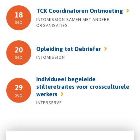
TCK Coordinatoren Ontmoeting
18
INTOMISSION SAMEN MET ANDERE
sep
ORGANISATIES
Opleiding tot Debriefer
20
sep
INTOMISSION
Individueel begeleide
stilteretraites voor crossculturele
29
werkers
sep
INTERSERVE