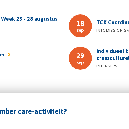
 Week 23 - 28 augustus
TCK Coordin
18
sep
INTOMISSION S
Individueel b
fer
29
crossculture
sep
INTERSERVE
mber care-activiteit?