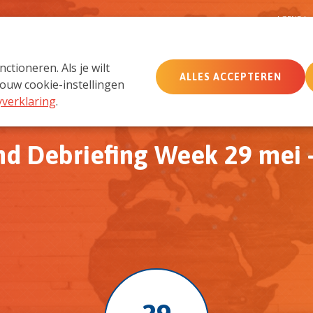
D
AGENDA
tioneren. Als je wilt
ALLES ACCEPTEREN
MemberCare
Netwerk
ouw cookie-instellingen
yverklaring
.
d Debriefing Week 29 mei -