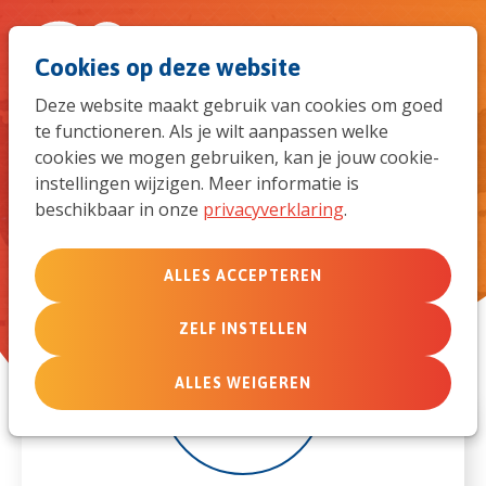
Spri
Men
Zoek
Cookies op deze website
naar
Deze website maakt gebruik van cookies om goed
te functioneren. Als je wilt aanpassen welke
de
Eéndaagse Personal Security
cookies we mogen gebruiken, kan je jouw cookie-
Refresher
instellingen wijzigen. Meer informatie is
mob
beschikbaar in onze
privacyverklaring
.
navi
ALLES ACCEPTEREN
ZELF INSTELLEN
21
ALLES WEIGEREN
nov