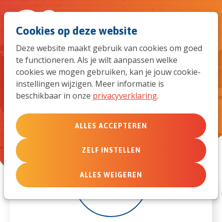
Spri
Men
Zoek
Cookies op deze website
naar
Deze website maakt gebruik van cookies om goed
te functioneren. Als je wilt aanpassen welke
de
Driedaagse Hostile
cookies we mogen gebruiken, kan je jouw cookie-
Environment Awareness
instellingen wijzigen. Meer informatie is
mob
beschikbaar in onze
privacyverklaring
.
Training (HEAT)
navi
ALLES ACCEPTEREN
ZELF INSTELLEN
9
ALLES WEIGEREN
mei