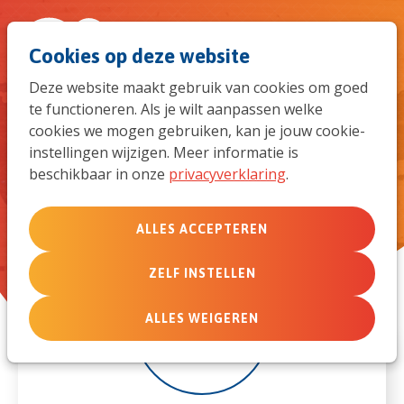
Spri
Men
Zoek
Cookies op deze website
naar
Deze website maakt gebruik van cookies om goed
te functioneren. Als je wilt aanpassen welke
de
TCK weekend voor tieners: Re-
cookies we mogen gebruiken, kan je jouw cookie-
United
instellingen wijzigen. Meer informatie is
mob
beschikbaar in onze
privacyverklaring
.
navi
ALLES ACCEPTEREN
ZELF INSTELLEN
29
ALLES WEIGEREN
apr