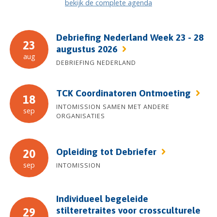
bekijk de complete agenda
Debriefing Nederland Week 23 - 28
23
augustus 2026
aug
DEBRIEFING NEDERLAND
TCK Coordinatoren Ontmoeting
18
INTOMISSION SAMEN MET ANDERE
sep
ORGANISATIES
Opleiding tot Debriefer
20
sep
INTOMISSION
Individueel begeleide
stilteretraites voor crossculturele
29