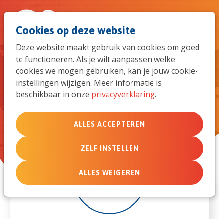
Spri
Men
Zoek
Cookies op deze website
naar
Deze website maakt gebruik van cookies om goed
te functioneren. Als je wilt aanpassen welke
de
Online toerustingsavond voor
cookies we mogen gebruiken, kan je jouw cookie-
thuisfrontteams over
instellingen wijzigen. Meer informatie is
mob
beschikbaar in onze
privacyverklaring
.
Fondsenwerving
navi
ALLES ACCEPTEREN
ZELF INSTELLEN
11
ALLES WEIGEREN
nov