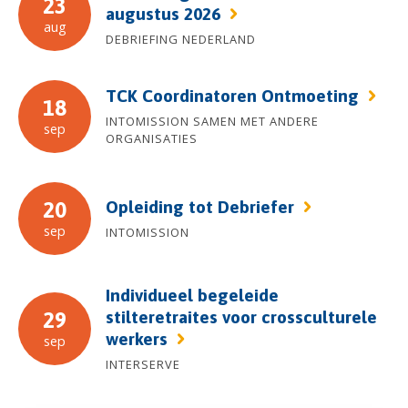
23
augustus 2026
aug
DEBRIEFING NEDERLAND
TCK Coordinatoren Ontmoeting
18
INTOMISSION SAMEN MET ANDERE
sep
ORGANISATIES
Opleiding tot Debriefer
20
sep
INTOMISSION
Individueel begeleide
stilteretraites voor crossculturele
29
werkers
sep
INTERSERVE