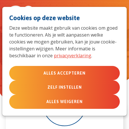
Spri
Men
Zoek
Cookies op deze website
naar
Deze website maakt gebruik van cookies om goed
te functioneren. Als je wilt aanpassen welke
de
Re-entry Ladies Only
cookies we mogen gebruiken, kan je jouw cookie-
ontmoeting
instellingen wijzigen. Meer informatie is
mob
beschikbaar in onze
privacyverklaring
.
navi
ALLES ACCEPTEREN
ZELF INSTELLEN
13
ALLES WEIGEREN
nov