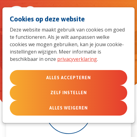
Spri
Men
Zoek
Cookies op deze website
naar
Deze website maakt gebruik van cookies om goed
te functioneren. Als je wilt aanpassen welke
de
Driedaagse Hostile
cookies we mogen gebruiken, kan je jouw cookie-
Environment Awareness
instellingen wijzigen. Meer informatie is
mob
beschikbaar in onze
privacyverklaring
.
Training (HEAT)
navi
ALLES ACCEPTEREN
ZELF INSTELLEN
7
ALLES WEIGEREN
sep