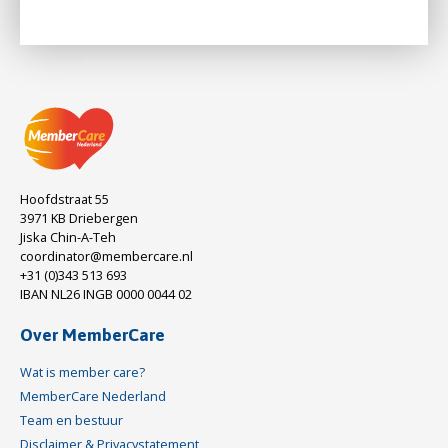
Hoofdstraat 55
3971 KB Driebergen
Jiska Chin-A-Teh
coordinator@membercare.nl
+31 (0)343 513 693
IBAN NL26 INGB 0000 0044 02
Over MemberCare
Wat is member care?
MemberCare Nederland
Team en bestuur
Disclaimer & Privacystatement