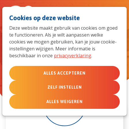
Spri
Men
Zoek
Cookies op deze website
naar
Deze website maakt gebruik van cookies om goed
te functioneren. Als je wilt aanpassen welke
de
Individueel begeleide retraites
cookies we mogen gebruiken, kan je jouw cookie-
instellingen wijzigen. Meer informatie is
mob
beschikbaar in onze
privacyverklaring
.
navi
ALLES ACCEPTEREN
ZELF INSTELLEN
6
ALLES WEIGEREN
dec