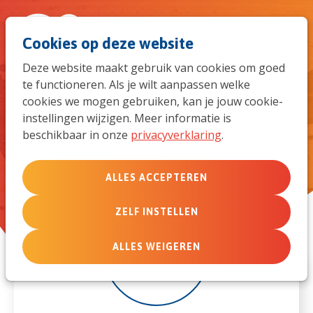
Spri
Men
Zoek
Cookies op deze website
naar
Deze website maakt gebruik van cookies om goed
te functioneren. Als je wilt aanpassen welke
de
Individueel begeleide retraites
cookies we mogen gebruiken, kan je jouw cookie-
instellingen wijzigen. Meer informatie is
mob
beschikbaar in onze
privacyverklaring
.
navi
ALLES ACCEPTEREN
ZELF INSTELLEN
9
ALLES WEIGEREN
aug