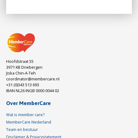
Hoofdstraat 55
3971 KB Driebergen
Jiska Chin-A-Teh
coordinator@membercare.nl
+31 (0)343 513 693
IBAN NL26 INGB 0000 0044 02
Over MemberCare
Wat is member care?
MemberCare Nederland
Team en bestuur
Disclaimer & Privacystatement