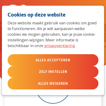
Spri
Men
Zoek
Cookies op deze website
naar
Deze website maakt gebruik van cookies om goed
te functioneren. Als je wilt aanpassen welke
de
Opleiding tot Debriefer
cookies we mogen gebruiken, kan je jouw cookie-
instellingen wijzigen. Meer informatie is
mob
beschikbaar in onze
privacyverklaring
.
navi
ALLES ACCEPTEREN
ZELF INSTELLEN
20
ALLES WEIGEREN
sep