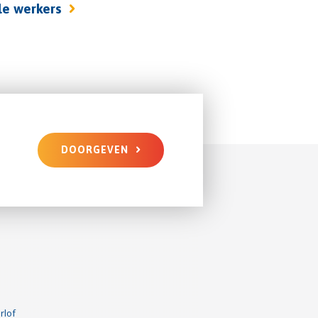
le werkers
DOORGEVEN
rlof