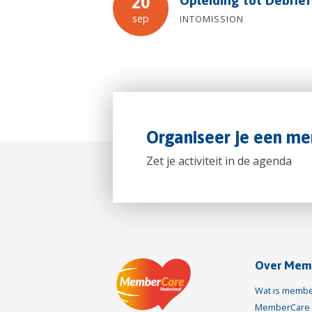
20
sep
INTOMISSION
Organiseer je een me
Zet je activiteit in de agenda
Over Mem
Wat is membe
MemberCare 