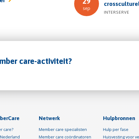
29
crossculture
sep
INTERSERVE
mber care-activiteit?
berCare
Netwerk
Hulpbronnen
r care?
Member care specialisten
Hulp per fase
Nederland
Member care coördinatoren
Huisvesting voor ve