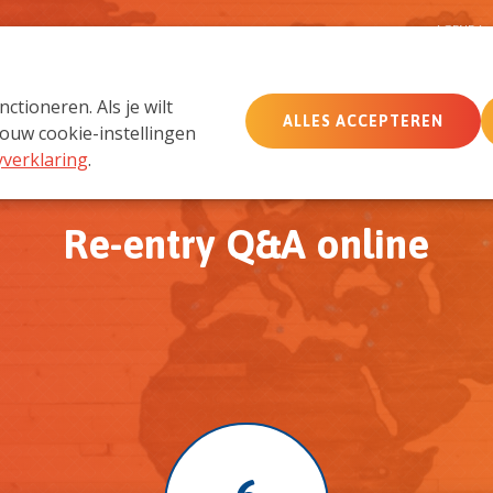
D
AGENDA
tioneren. Als je wilt
ALLES ACCEPTEREN
MemberCare
Netwerk
ouw cookie-instellingen
yverklaring
.
Re-entry Q&A online