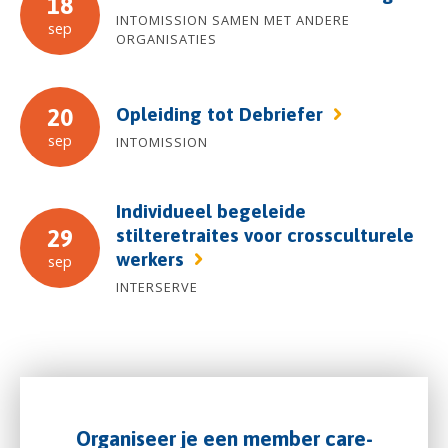
18
INTOMISSION SAMEN MET ANDERE
sep
ORGANISATIES
Opleiding tot Debriefer
20
sep
INTOMISSION
Individueel begeleide
stilteretraites voor crossculturele
29
werkers
sep
INTERSERVE
Organiseer je een member care-