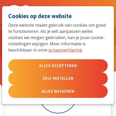
Spri
Men
Zoek
Cookies op deze website
naar
Deze website maakt gebruik van cookies om goed
te functioneren. Als je wilt aanpassen welke
de
Gezins Debriefing Week
cookies we mogen gebruiken, kan je jouw cookie-
instellingen wijzigen. Meer informatie is
mob
beschikbaar in onze
privacyverklaring
.
navi
ALLES ACCEPTEREN
ZELF INSTELLEN
8
ALLES WEIGEREN
feb