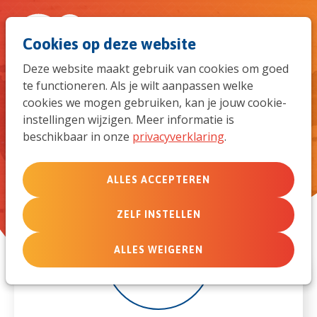
Spri
Men
Zoek
Cookies op deze website
naar
Deze website maakt gebruik van cookies om goed
te functioneren. Als je wilt aanpassen welke
de
Unpacking your backpack -
cookies we mogen gebruiken, kan je jouw cookie-
jongerendebriefweekend - 31
instellingen wijzigen. Meer informatie is
mob
beschikbaar in onze
privacyverklaring
.
oktober t/m 2 november 2025
navi
ALLES ACCEPTEREN
ZELF INSTELLEN
31
ALLES WEIGEREN
okt