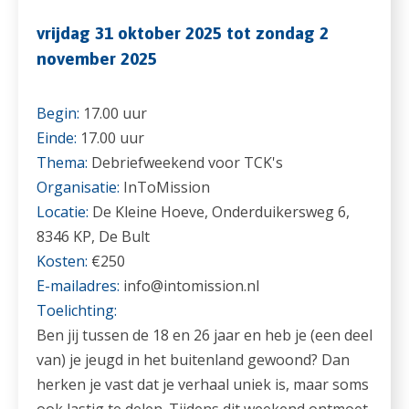
vrijdag 31 oktober 2025 tot zondag 2
november 2025
Begin:
17.00 uur
Einde:
17.00 uur
Thema:
Debriefweekend voor TCK's
Organisatie:
InToMission
Locatie:
De Kleine Hoeve, Onderduikersweg 6,
8346 KP, De Bult
Kosten:
€250
E-mailadres:
info@intomission.nl
Toelichting:
Ben jij tussen de 18 en 26 jaar en heb je (een deel
van) je jeugd in het buitenland gewoond? Dan
herken je vast dat je verhaal uniek is, maar soms
ook lastig te delen. Tijdens dit weekend ontmoet