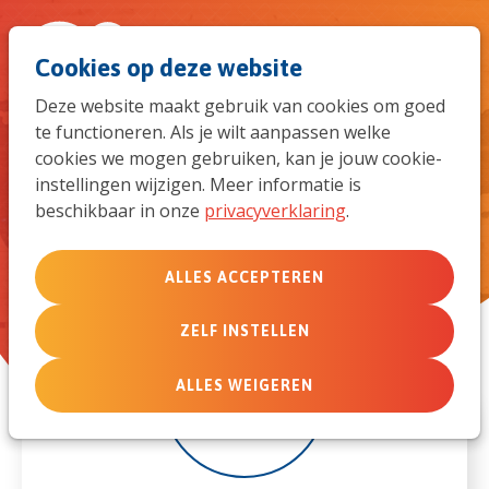
Spri
Men
Zoek
Cookies op deze website
naar
Deze website maakt gebruik van cookies om goed
te functioneren. Als je wilt aanpassen welke
de
TCK weekend voor tieners:
cookies we mogen gebruiken, kan je jouw cookie-
Improvise – Adapt – Overcome
instellingen wijzigen. Meer informatie is
mob
beschikbaar in onze
privacyverklaring
.
navi
ALLES ACCEPTEREN
ZELF INSTELLEN
3
ALLES WEIGEREN
okt