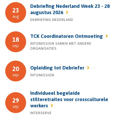
Debriefing Nederland Week 23 - 28
23
augustus 2026
aug
DEBRIEFING NEDERLAND
TCK Coordinatoren Ontmoeting
18
INTOMISSION SAMEN MET ANDERE
sep
ORGANISATIES
Opleiding tot Debriefer
20
sep
INTOMISSION
Individueel begeleide
stilteretraites voor crossculturele
29
werkers
sep
INTERSERVE