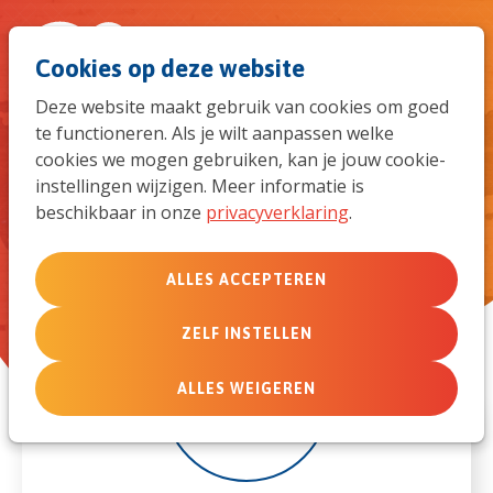
Spri
Men
Zoek
Cookies op deze website
naar
Deze website maakt gebruik van cookies om goed
te functioneren. Als je wilt aanpassen welke
de
InToMission Debriefweek 31
cookies we mogen gebruiken, kan je jouw cookie-
mei - 5 juni 2026
instellingen wijzigen. Meer informatie is
mob
beschikbaar in onze
privacyverklaring
.
navi
ALLES ACCEPTEREN
ZELF INSTELLEN
31
ALLES WEIGEREN
mei