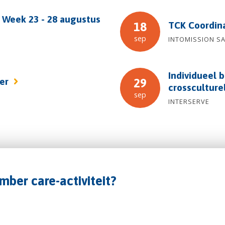
 Week 23 - 28 augustus
TCK Coordin
18
sep
INTOMISSION S
Individueel b
fer
29
crossculture
sep
INTERSERVE
mber care-activiteit?