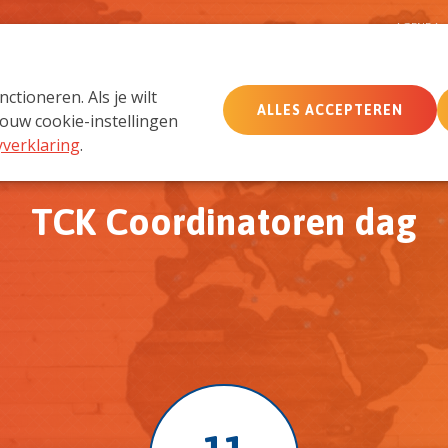
D
AGENDA
tioneren. Als je wilt
ALLES ACCEPTEREN
MemberCare
Netwerk
ouw cookie-instellingen
yverklaring
.
TCK Coordinatoren dag