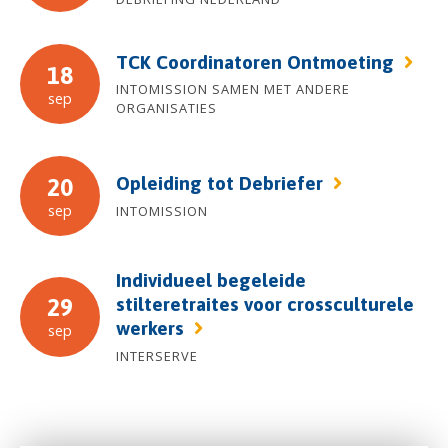
TCK Coordinatoren Ontmoeting
18
INTOMISSION SAMEN MET ANDERE
sep
ORGANISATIES
Opleiding tot Debriefer
20
sep
INTOMISSION
Individueel begeleide
stilteretraites voor crossculturele
29
werkers
sep
INTERSERVE