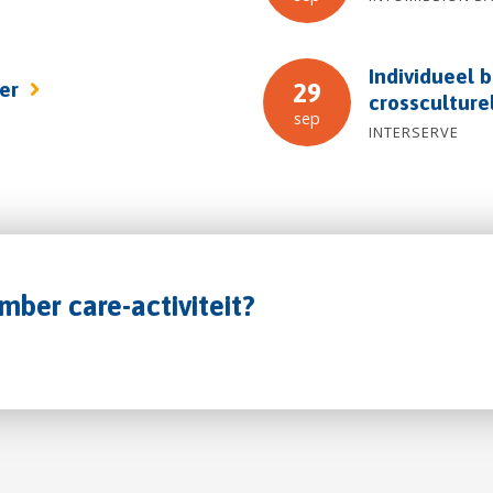
Individueel b
fer
29
crossculture
sep
INTERSERVE
mber care-activiteit?