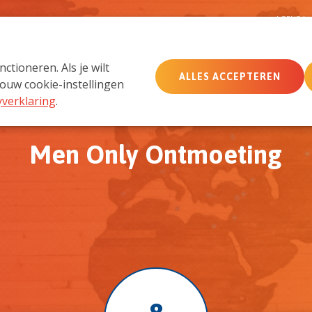
D
AGENDA
tioneren. Als je wilt
ALLES ACCEPTEREN
MemberCare
Netwerk
ouw cookie-instellingen
yverklaring
.
Men Only Ontmoeting