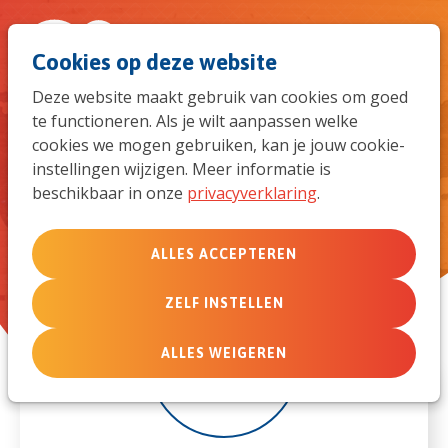
Spri
Men
Zoek
Cookies op deze website
naar
Deze website maakt gebruik van cookies om goed
te functioneren. Als je wilt aanpassen welke
de
Q&A Re-entry Online Sessie
cookies we mogen gebruiken, kan je jouw cookie-
instellingen wijzigen. Meer informatie is
mob
beschikbaar in onze
privacyverklaring
.
navi
ALLES ACCEPTEREN
ZELF INSTELLEN
11
ALLES WEIGEREN
jun