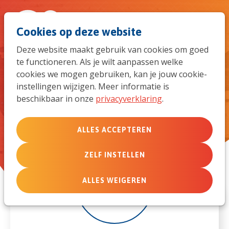
Spri
Men
Zoek
Cookies op deze website
naar
Deze website maakt gebruik van cookies om goed
te functioneren. Als je wilt aanpassen welke
de
Missionaries on the Move
cookies we mogen gebruiken, kan je jouw cookie-
instellingen wijzigen. Meer informatie is
mob
beschikbaar in onze
privacyverklaring
.
navi
ALLES ACCEPTEREN
ZELF INSTELLEN
27
ALLES WEIGEREN
mei