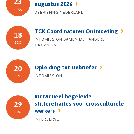
23
augustus 2026
aug
DEBRIEFING NEDERLAND
TCK Coordinatoren Ontmoeting
18
INTOMISSION SAMEN MET ANDERE
sep
ORGANISATIES
Opleiding tot Debriefer
20
sep
INTOMISSION
Individueel begeleide
stilteretraites voor crossculturele
29
werkers
sep
INTERSERVE