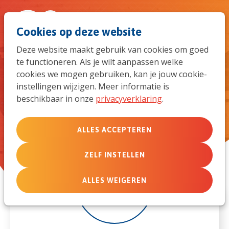
Spri
Men
Zoek
Cookies op deze website
naar
Deze website maakt gebruik van cookies om goed
te functioneren. Als je wilt aanpassen welke
de
Toerustingsdag MemberCare
cookies we mogen gebruiken, kan je jouw cookie-
2023
instellingen wijzigen. Meer informatie is
mob
beschikbaar in onze
privacyverklaring
.
navi
ALLES ACCEPTEREN
ZELF INSTELLEN
24
ALLES WEIGEREN
nov