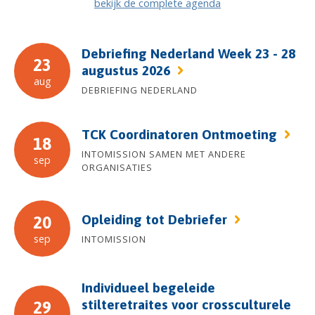
bekijk de complete agenda
Debriefing Nederland Week 23 - 28
23
augustus 2026
aug
DEBRIEFING NEDERLAND
TCK Coordinatoren Ontmoeting
18
INTOMISSION SAMEN MET ANDERE
sep
ORGANISATIES
Opleiding tot Debriefer
20
sep
INTOMISSION
Individueel begeleide
stilteretraites voor crossculturele
29