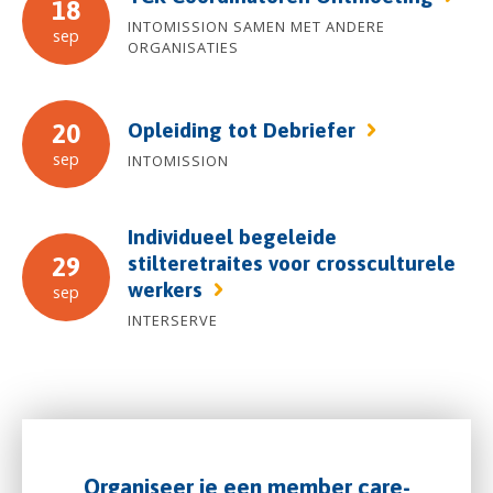
18
INTOMISSION SAMEN MET ANDERE
sep
ORGANISATIES
Opleiding tot Debriefer
20
sep
INTOMISSION
Individueel begeleide
stilteretraites voor crossculturele
29
werkers
sep
INTERSERVE
Organiseer je een member care-