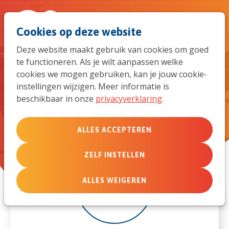
Spri
Men
Zoek
Cookies op deze website
naar
Deze website maakt gebruik van cookies om goed
te functioneren. Als je wilt aanpassen welke
de
Q&A Re-entry
cookies we mogen gebruiken, kan je jouw cookie-
instellingen wijzigen. Meer informatie is
mob
beschikbaar in onze
privacyverklaring
.
navi
ALLES ACCEPTEREN
ZELF INSTELLEN
14
ALLES WEIGEREN
nov