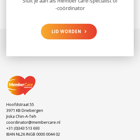
Sluit je aan als member care-specialist of
-coördinator
LID WORDEN
Hoofdstraat 55
3971 KB Driebergen
Jiska Chin-A-Teh
coordinator@membercare.nl
+31 (0)343 513 693
IBAN NL26 INGB 0000 0044 02