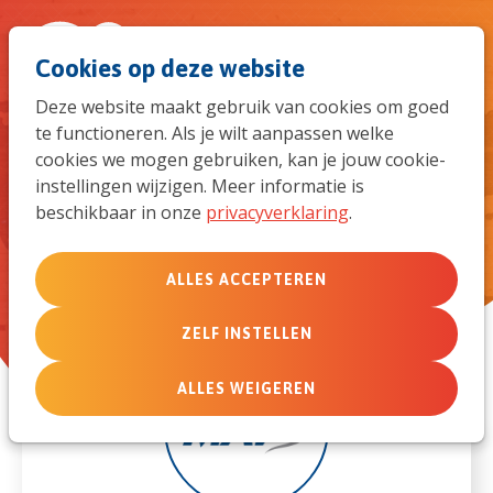
Spri
Men
Zoek
Cookies op deze website
naar
Deze website maakt gebruik van cookies om goed
te functioneren. Als je wilt aanpassen welke
de
De volgende organisaties zijn
cookies we mogen gebruiken, kan je jouw cookie-
met een member care-
instellingen wijzigen. Meer informatie is
mob
beschikbaar in onze
privacyverklaring
.
coördinator aangesloten bij
navi
ons netwerk
ALLES ACCEPTEREN
ZELF INSTELLEN
ALLES WEIGEREN