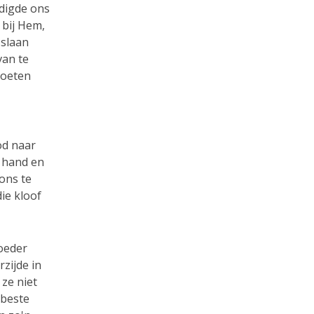
edigde ons
 bij Hem,
 slaan
van te
moeten
od naar
e hand en
ons te
ie kloof
oeder
zijde in
 ze niet
 beste