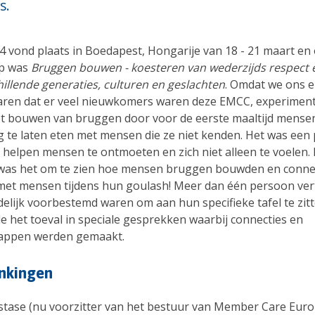
s.
 vond plaats in Boedapest, Hongarije van 18 - 21 maart en
p was
Bruggen bouwen - koesteren van wederzijds respect 
hillende generaties, culturen en geslachten
. Omdat we ons 
ren dat er veel nieuwkomers waren deze EMCC, experimen
t bouwen van bruggen door voor de eerste maaltijd mense
ig te laten eten met mensen die ze niet kenden. Het was een
 helpen mensen te ontmoeten en zich niet alleen te voelen.
was het om te zien hoe mensen bruggen bouwden en conne
et mensen tijdens hun goulash! Meer dan één persoon ver
delijk voorbestemd waren om aan hun specifieke tafel te zit
e het toeval in speciale gesprekken waarbij connecties en
appen werden gemaakt.
nkingen
stase (nu voorzitter van het bestuur van Member Care Euro