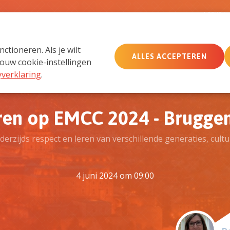
D
AGENDA
tioneren. Als je wilt
ALLES ACCEPTEREN
MemberCare
Netwerk
ouw cookie-instellingen
yverklaring
.
ren op EMCC 2024 - Brugg
erzijds respect en leren van verschillende generaties, cult
4 juni 2024 om 09:00