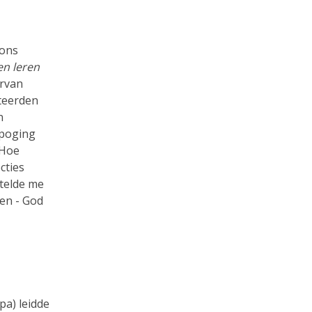
 ons
en leren
ervan
teerden
n
 poging
 Hoe
cties
telde me
ten - God
pa) leidde