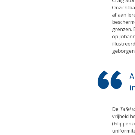
Craig Stor
Onzichtba
af aan ler
bescherme
grenzen. 
op Johann
illustree
geborgen
A
i
De
Tafel 
vrijheid 
(Filippenz
uniformite