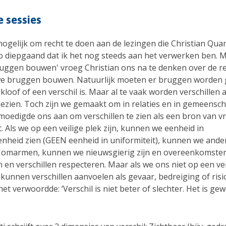
e sessies
ogelijk om recht te doen aan de lezingen die Christian Quart
o diepgaand dat ik het nog steeds aan het verwerken ben. M
uggen bouwen' vroeg Christian ons na te denken over de 
e bruggen bouwen. Natuurlijk moeten er bruggen worden
 kloof of een verschil is. Maar al te vaak worden verschillen a
ezien. Toch zijn we gemaakt om in relaties en in gemeenscha
 moedigde ons aan om verschillen te zien als een bron van 
it. Als we op een veilige plek zijn, kunnen we eenheid in
enheid zien (GEEN eenheid in uniformiteit), kunnen we and
 omarmen, kunnen we nieuwsgierig zijn en overeenkomste
en verschillen respecteren. Maar als we ons niet op een vei
kunnen verschillen aanvoelen als gevaar, bedreiging of risi
het verwoordde: ‘Verschil is niet beter of slechter. Het is ge