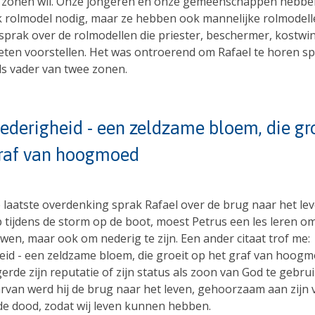
 zonen wil. Onze jongeren en onze gemeenschappen hebbe
k rolmodel nodig, maar ze hebben ook mannelijke rolmodell
 sprak over de rolmodellen die priester, beschermer, kostwi
ten voorstellen. Het was ontroerend om Rafael te horen sp
ls vader van twee zonen.
ederigheid - een zeldzame bloem, die gro
raf van hoogmoed
e laatste overdenking sprak Rafael over de brug naar het le
p tijdens de storm op de boot, moest Petrus een les leren 
wen, maar ook om nederig te zijn. Een ander citaat trof me:
eid - een zeldzame bloem, die groeit op het graf van hoogm
erde zijn reputatie of zijn status als zoon van God te gebrui
arvan werd hij de brug naar het leven, gehoorzaam aan zijn 
 de dood, zodat wij leven kunnen hebben.