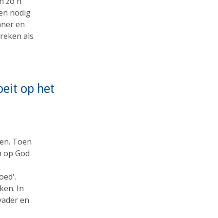
n zo'n
en nodig
nner en
reken als
eit op het
ven. Toen
om op God
oed'.
ken. In
vader en