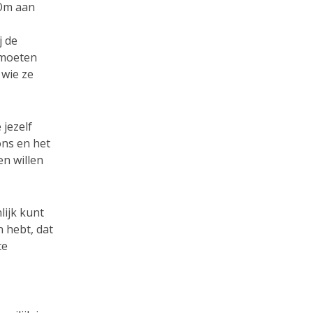
 Om aan
j de
 moeten
wie ze
 jezelf
ons en het
en willen
lijk kunt
n hebt, dat
te