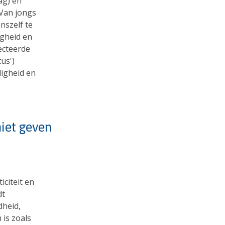
rag) en
 Van jongs
nszelf te
igheid en
ecteerde
us')
ligheid en
 niet geven
iciteit en
dt
dheid,
 is zoals