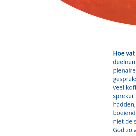
Hoe vat
deelneme
plenair
gespreks
veel kof
spreker 
hadden,
boeiend 
niet de 
God zo a