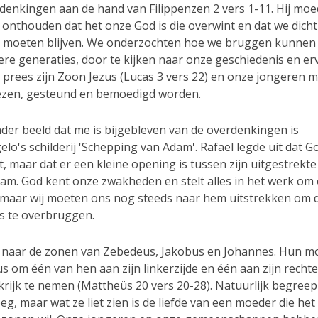
denkingen aan de hand van Filippenzen 2 vers 1-11. Hij mo
 onthouden dat het onze God is die overwint en dat we dicht
, moeten blijven. We onderzochten hoe we bruggen kunnen
ere generaties, door te kijken naar onze geschiedenis en er
d prees zijn Zoon Jezus (Lucas 3 vers 22) en onze jongeren 
zen, gesteund en bemoedigd worden.
nder beeld dat me is bijgebleven van de overdenkingen is
lo's schilderij 'Schepping van Adam'. Rafael legde uit dat G
, maar dat er een kleine opening is tussen zijn uitgestrekt
dam. God kent onze zwakheden en stelt alles in het werk om 
 maar wij moeten ons nog steeds naar hem uitstrekken om d
s te overbruggen.
naar de zonen van Zebedeus, Jakobus en Johannes. Hun m
s om één van hen aan zijn linkerzijde en één aan zijn rechter
krijk te nemen (Mattheüs 20 vers 20-28). Natuurlijk begreep
eg, maar wat ze liet zien is de liefde van een moeder die het