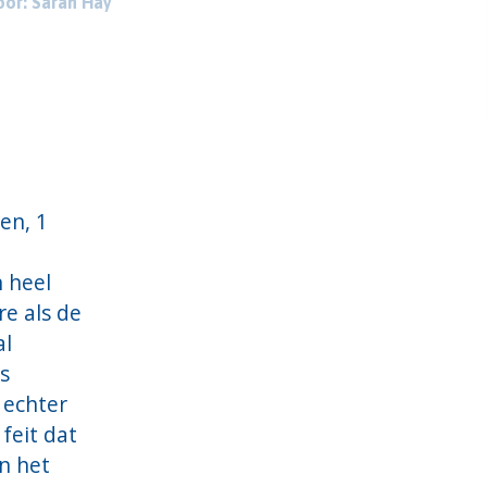
or: Sarah Hay
en, 1
n heel
re als de
al
s
 echter
 feit dat
n het