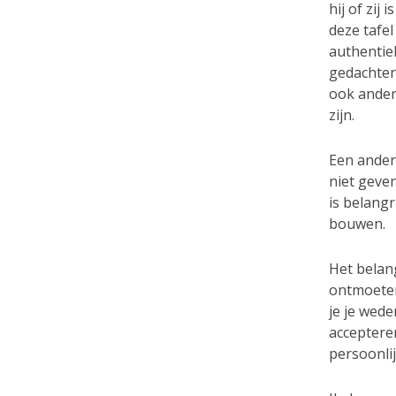
hij of zij
deze tafel
authentie
gedachten
ook ander
zijn.
Een ander 
niet geven
is belangr
bouwen.
Het belang
ontmoeten 
je je wede
accepteren
persoonli