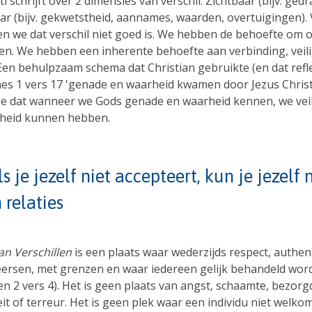
ti schrijft over 2 dimensies van verschil: Zichtbaar (bijv. ged
ar (bijv. gekwetstheid, aannames, waarden, overtuigingen).
en we dat verschil niet goed is. We hebben de behoefte om o
n. We hebben een inherente behoefte aan verbinding, veil
Een behulpzaam schema dat Christian gebruikte (en dat refl
es 1 vers 17 'genade en waarheid kwamen door Jezus Christ
rde dat wanneer we Gods genade en waarheid kennen, we vei
heid kunnen hebben.
ls je jezelf niet accepteert, kun je jezelf
n relaties
van Verschillen
is een plaats waar wederzijds respect, authent
heersen, met grenzen en waar iedereen gelijk behandeld wor
en 2 vers 4). Het is geen plaats van angst, schaamte, bezorg
it of terreur. Het is geen plek waar een individu niet welkom