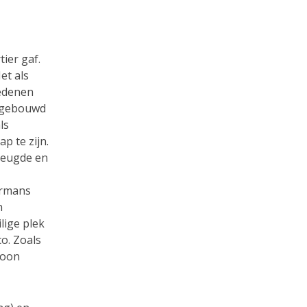
ier gaf.
et als
redenen
 gebouwd
ls
p te zijn.
vreugde en
ermans
n
lige plek
co. Zoals
woon