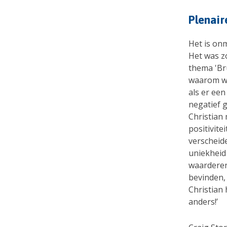
Plenair
Het is onm
Het was z
thema 'Br
waarom w
als er een
negatief g
Christian
positivite
verscheid
uniekheid
waarderen 
bevinden, 
Christian 
anders!’