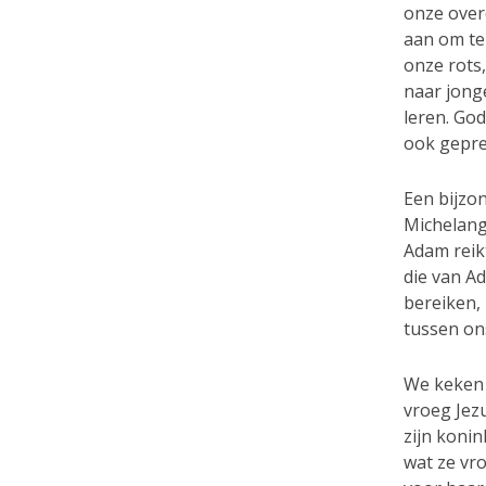
onze over
aan om te
onze rots
naar jong
leren. Go
ook gepre
Een bijzo
Michelange
Adam reikt
die van A
bereiken,
tussen on
We keken 
vroeg Jezu
zijn konin
wat ze vro