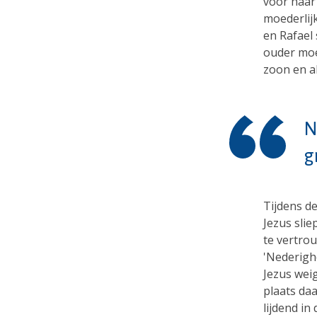
voor haar
moederlij
en Rafael
ouder moe
zoon en a
N
g
Tijdens d
Jezus slie
te vertrou
'Nederigh
Jezus weig
plaats da
lijdend in