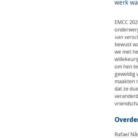
werk wa
EMCC 2024
onderwer
van versc
bewust wa
we met he
willekeur
om hen te
geweldig 
maakten m
dat ze dui
veranderd
vriendsch
Overde
Rafael Nǎ