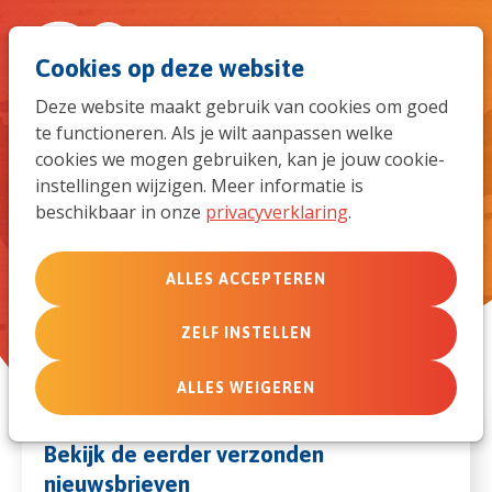
Spri
Men
Zoek
Cookies op deze website
naar
Deze website maakt gebruik van cookies om goed
te functioneren. Als je wilt aanpassen welke
de
Nieuwsbriefarchief
cookies we mogen gebruiken, kan je jouw cookie-
instellingen wijzigen. Meer informatie is
mob
beschikbaar in onze
privacyverklaring
.
navi
ALLES ACCEPTEREN
ZELF INSTELLEN
ALLES WEIGEREN
Bekijk de eerder verzonden
nieuwsbrieven