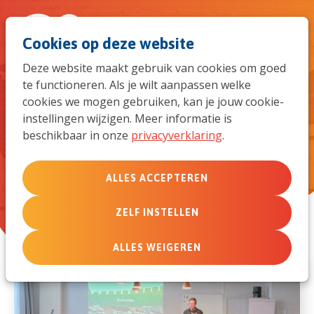
Spri
Men
Zoek
Cookies op deze website
naar
Deze website maakt gebruik van cookies om goed
te functioneren. Als je wilt aanpassen welke
de
Member care blogs & columns
cookies we mogen gebruiken, kan je jouw cookie-
instellingen wijzigen. Meer informatie is
mob
beschikbaar in onze
privacyverklaring
.
navi
ALLES ACCEPTEREN
ZELF INSTELLEN
ALLES WEIGEREN