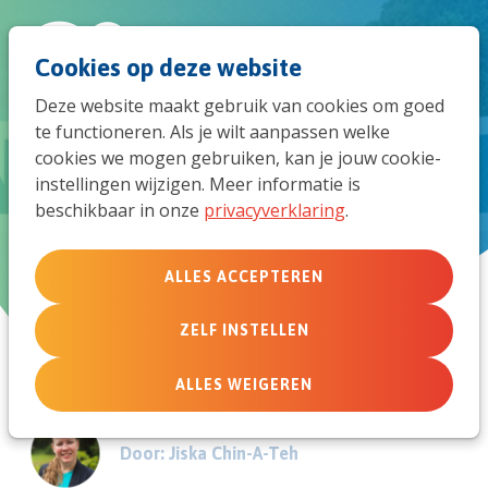
Spri
Men
Zoek
Cookies op deze website
naar
Deze website maakt gebruik van cookies om goed
te functioneren. Als je wilt aanpassen welke
de
Zendingskinderen ontmoeten
cookies we mogen gebruiken, kan je jouw cookie-
instellingen wijzigen. Meer informatie is
mob
elkaar tijdens TCK-weekend
beschikbaar in onze
privacyverklaring
.
navi
ALLES ACCEPTEREN
4 juni 2024 om 10:00
ZELF INSTELLEN
ALLES WEIGEREN
Door: Jiska Chin-A-Teh