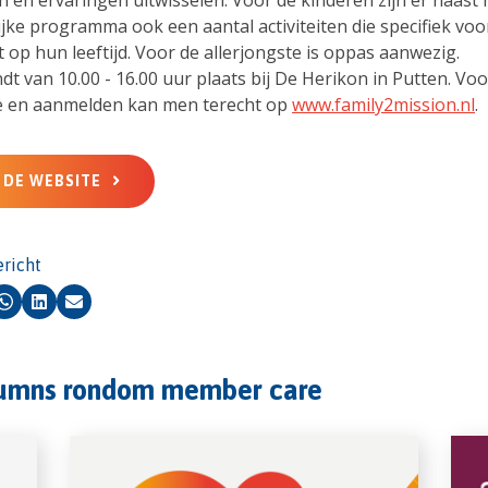
 en ervaringen uitwisselen. Voor de kinderen zijn er naast 
ke programma ook een aantal activiteiten die specifiek voor
op hun leeftijd. Voor de allerjongste is oppas aanwezig.
dt van 10.00 - 16.00 uur plaats bij De Herikon in Putten. Vo
e en aanmelden kan men terecht op
www.family2mission.nl
.
 DE WEBSITE
ericht
k
Whatsapp
LinkedIn
E-mail
lumns rondom member care