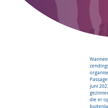
Wanneer
zendings
organis
Passage
juni 202
gezinne
die er 
buitenl