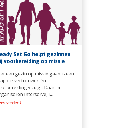
eady Set Go helpt gezinnen
ij voorbereiding op missie
et een gezin op missie gaan is een
tap die vertrouwen én
oorbereiding vraagt. Daarom
rganiseren Interserve, I…
ees verder