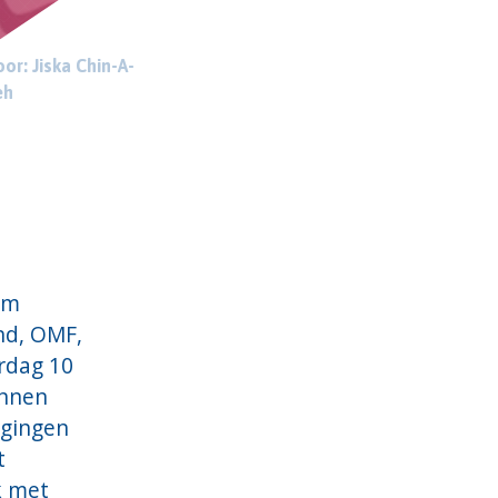
or: Jiska Chin-A-
eh
om
nd
,
OMF,
rdag 10
nnen
agingen
t
k met