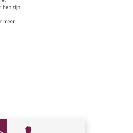
het
 hen zijn
or meer