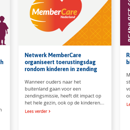
Netwerk MemberCare
R
ch
organiseert toerustingsdag
b
rondom kinderen in zending
M
Wanneer ouders naar het
s
buitenland gaan voor een
v
zendingsmissie, heeft dit impact op
o
het hele gezin, ook op de kinderen.…
L
n
Lees verder