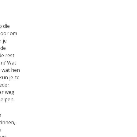
p die
 voor om
 je
 de
de rest
en? Wat
s wat hen
kun je ze
ieder
aar weg
helpen.
n
zinnen,
r