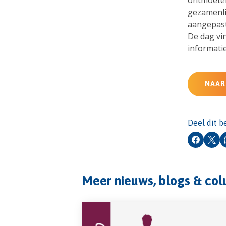
ontmoeten
gezamenlij
aangepast 
De dag vin
informati
NAAR
Deel dit b
Faceboo
X
Meer nieuws, blogs & co