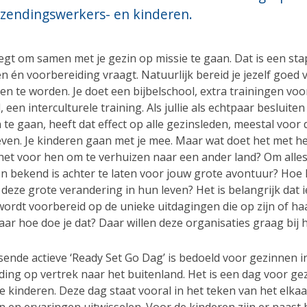
 zendingswerkers
- en kinderen
.
egt om samen met je gezin op missie te gaan. Dat is een sta
n én voorbereiding vraagt. Natuurlijk bereid je jezelf goed
n te worden. Je doet een bijbelschool, extra trainingen voor
 een interculturele training. Als jullie als echtpaar besluiten
 te gaan, heeft dat effect op alle gezinsleden, meestal voor 
even. Je kinderen gaan met je mee. Maar wat doet het met h
het voor hen om te verhuizen naar een ander land? Om alle
en bekend is achter te laten voor jouw grote avontuur? Hoe 
 deze grote verandering in hun leven? Het is belangrijk dat 
 wordt voorbereid op de unieke uitdagingen die op zijn of h
ar hoe doe je dat? Daar willen deze organisaties graag bij 
sende actieve ‘Ready Set Go Dag’ is bedoeld voor gezinnen i
ding op vertrek naar het buitenland. Het is een dag voor ge
de kinderen. Deze dag staat vooral in het teken van het elkaa