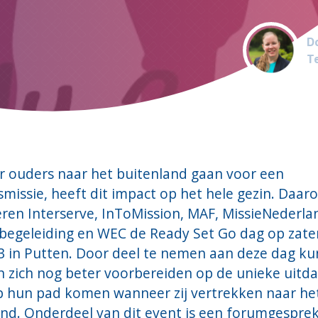
Do
T
 ouders naar het buitenland gaan voor een
missie, heeft dit impact op het hele gezin
. Daar
eren
Interserve
,
InToMission
,
MAF,
MissieNederla
begeleiding en
WEC de
Ready Set Go
dag op zate
3 in Putten. D
oor deel te nemen aan deze dag
ku
n zich nog beter voorbereiden op de unieke uitd
op hun pad komen wanneer zij vertrekken naar he
and.
Onderdeel van dit event is een forumgespre