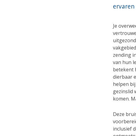
ervaren
Je overwe
vertrouwe
uitgezonde
vakgebied,
zending in
van hun l
betekent 
dierbaar 
helpen bij
gezinslid
komen. Ma
Deze brui
voorberei
inclusief 