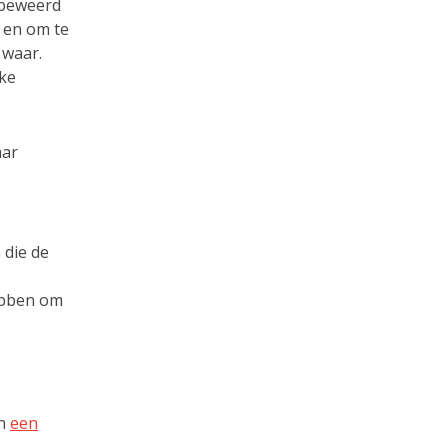
s beweerd
 en om te
 waar.
eke
aar
 die de
hebben om
en
een