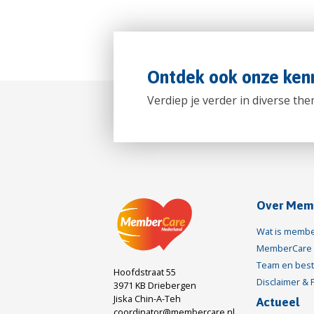
Ontdek ook onze kenn
Verdiep je verder in diverse t
Over Mem
Wat is membe
MemberCare 
Team en bes
Hoofdstraat 55
Disclaimer & 
3971 KB Driebergen
Jiska Chin-A-Teh
Actueel
coordinator@membercare.nl