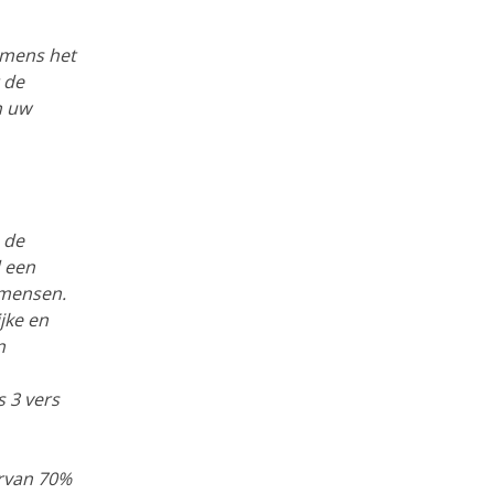
amens het
 de
n uw
 de
d een
 mensen.
jke en
n
s 3 vers
arvan 70%