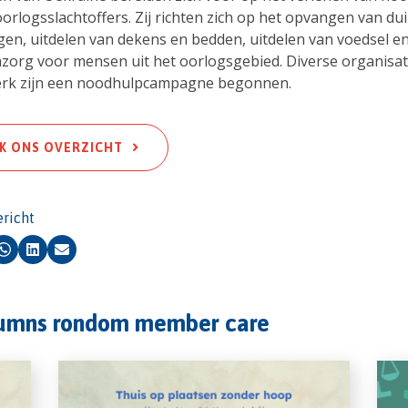
oorlogsslachtoffers. Zij richten zich op het opvangen van d
ngen, uitdelen van dekens en bedden, uitdelen van voedsel e
zorg voor mensen uit het oorlogsgebied. Diverse organisati
erk zijn een noodhulpcampagne begonnen.
JK ONS OVERZICHT
ericht
k
Whatsapp
LinkedIn
E-mail
lumns rondom member care