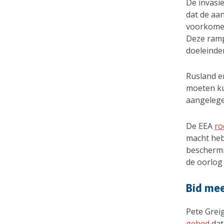
De invasie
dat de aa
voorkomen
Deze ramp
doeleinde
Rusland en
moeten ku
aangeleg
De EEA
ro
macht heb
beschermi
de oorlog
Bid mee
Pete Grei
gebed
dat