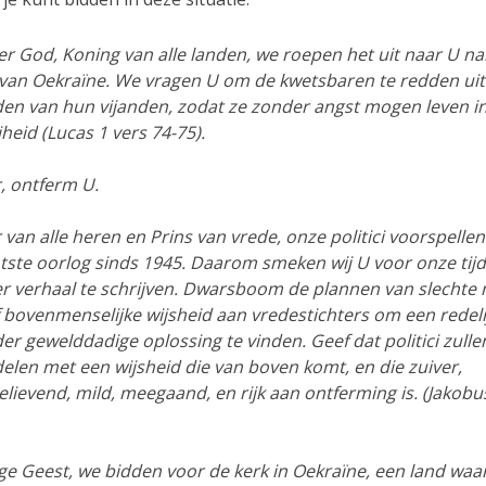
er God, Koning van alle landen, we roepen het uit naar U n
 van Oekraïne. We vragen U om de kwetsbaren te redden uit
en van hun vijanden, zodat ze zonder angst mogen leven i
jheid (Lucas 1 vers 74-75).
, ontferm U.
 van alle heren en Prins van vrede, onze politici voorspellen
tste oorlog sinds 1945. Daarom smeken wij U voor onze tij
r verhaal te schrijven. Dwarsboom de plannen van slechte
 bovenmenselijke wijsheid aan vredestichters om een redeli
er gewelddadige oplossing te vinden. Geef dat politici zulle
elen met een wijsheid die van boven komt, en die zuiver,
elievend, mild, meegaand, en rijk aan ontferming is. (Jakobu
ige Geest, we bidden voor de kerk in Oekraïne, een land wa