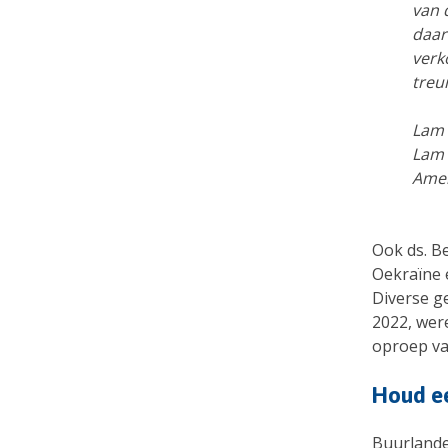
van 
daar
verk
treur
Lam 
Lam 
Amen
Ook ds. B
Oekraïne 
Diverse g
2022, wer
oproep va
Houd ee
Buurlande