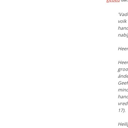
'Vad
volk
hand
nabi
Heer
Heer
groo
ánde
Geef
mind
hand
vred
17).
Heil