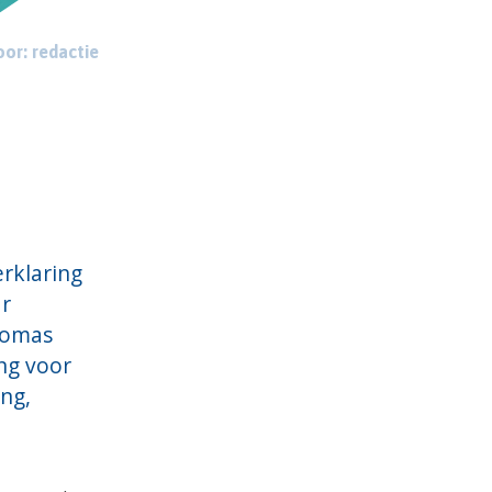
or: redactie
erklaring
r
homas
ing voor
ing,