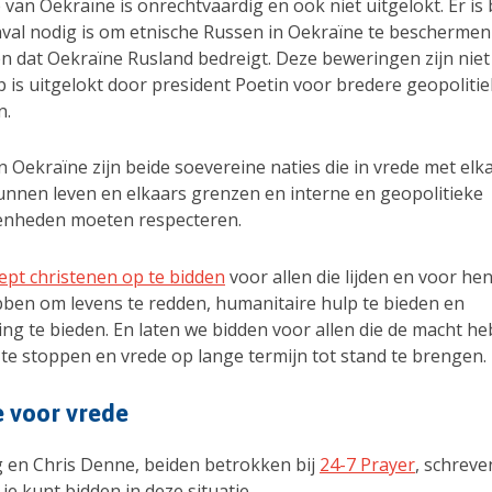
 van Oekraïne is onrechtvaardig en ook niet uitgelokt. Er i
nval nodig is om etnische Russen in Oekraïne te beschermen
 dat Oekraïne Rusland bedreigt. Deze beweringen zijn niet
 is uitgelokt door president Poetin voor bredere geopoliti
n.
 Oekraïne zijn beide soevereine naties die in vrede met elk
nnen leven en elkaars grenzen en interne en geopolitieke
enheden moeten respecteren.
ept christenen op te bidden
voor allen die lijden en voor hen
ben om levens te redden, humanitaire hulp te bieden en
ng te bieden. En laten we bidden voor allen die de macht 
 te stoppen en vrede op lange termijn tot stand te brengen.
 voor vrede
g en Chris Denne, beiden betrokken bij
24-7 Prayer
, schrev
 je kunt bidden in deze situatie.