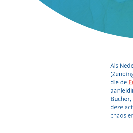
Als Ned
(Zending
die de
E
aanleid
Bucher, 
deze act
chaos en