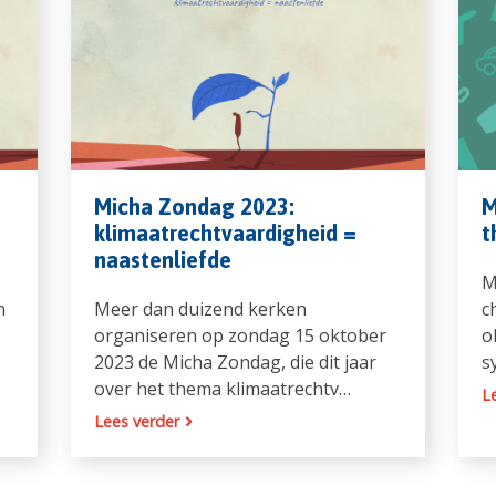
Micha Zondag 2023:
M
klimaatrechtvaardigheid =
t
naastenliefde
M
n
Meer dan duizend kerken
c
organiseren op zondag 15 oktober
o
2023 de Micha Zondag, die dit jaar
s
over het thema klimaatrechtv…
L
Lees verder