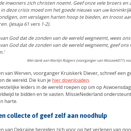
de inwoners zich christen noemt. Geef onze vele broers en
 in deze crisis moed om het goede nieuws van uw koninkrijk
ondigen, om verslagen harten hoop te bieden, en troost aa
en. (Jesaja 61 vers 1-2).
van God dat de zonden van de wereld wegneemt, wees ons
van God dat de zonden van de wereld wegneemt, geef ons 
.'
Met dank aan Martijn Rutgers (voorganger van Mozaiek071) voo
en van Werven, voorganger Kruiskerk Diever, schreef een 
en de wereld. Die kun je
hier downloaden
.
eestelijke leiders in de wereld roepen op om op Aswoensdag
eldwijd te bidden en te vasten. MissieNederland ondersteun
n harte.
n collecte of geef zelf aan noodhulp
n van Oekraïne bereiden zich voor op het verlenen van no