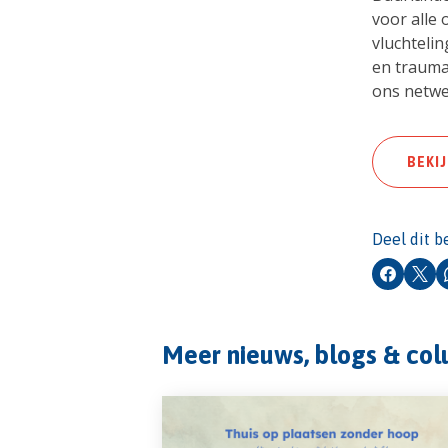
voor alle 
vluchteli
en trauma
ons netw
BEKI
Deel dit b
Faceboo
X
Meer nieuws, blogs & co