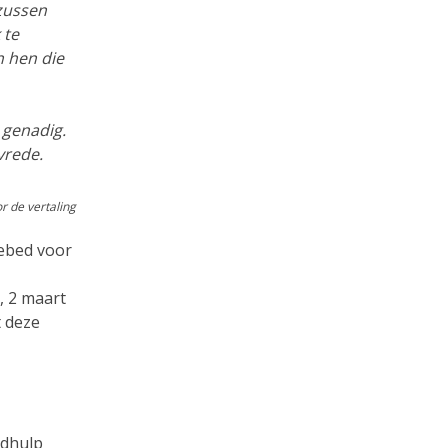
 zussen
 te
n hen die
 genadig.
vrede.
r de vertaling
gebed voor
, 2 maart
t deze
odhulp