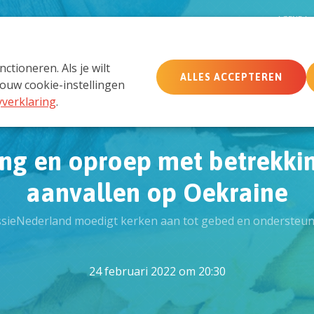
D
AGENDA
tioneren. Als je wilt
ALLES ACCEPTEREN
MemberCare
Netwerk
ouw cookie-instellingen
yverklaring
.
ing en oproep met betrekkin
aanvallen op Oekraine
sieNederland moedigt kerken aan tot gebed en ondersteu
24 februari 2022 om 20:30