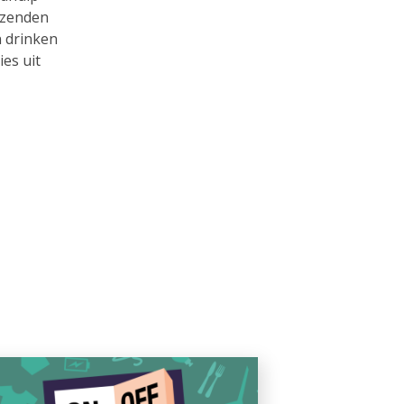
uizenden
n drinken
es uit