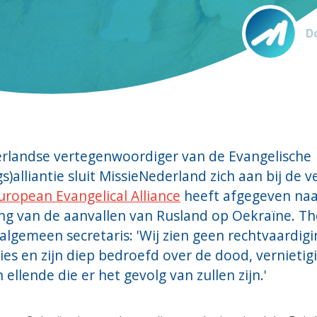
Do
erlandse vertegenwoordiger van de Evangelische
s)alliantie sluit MissieNederland zich aan bij de v
uropean Evangelical Alliance
heeft afgegeven naa
ing van de aanvallen van Rusland op Oekraïne. T
algemeen secretaris: 'Wij zien geen rechtvaardig
ies en zijn diep bedroefd over de dood, vernietig
 ellende die er het gevolg van zullen zijn.'