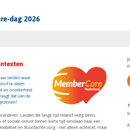
re-dag 2026
J
ontexten
n
naar landen waar
loof te delen.
eid en onzekerheid
vraagt dat van de
gezinnen?
T
M
randeren. Landen die lange tijd relatief veilig leken,
n of sociale onrust binnen korte tijd omslaan naar een
A
lexibiliteit en doordachte zorg - niet alleen achteraf, maar