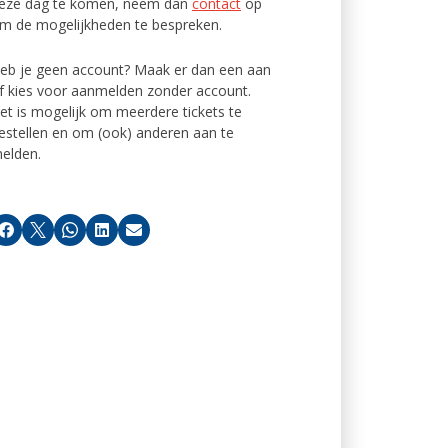
eze dag te komen, neem dan
contact
op
m de mogelijkheden te bespreken.
eb je geen account? Maak er dan een aan
f kies voor aanmelden zonder account.
et is mogelijk om meerdere tickets te
estellen en om (ook) anderen aan te
elden.
Facebook
X
Whatsapp
LinkedIn
E-mail