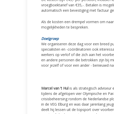
vroegboektarief van €35,-. Betalen is mogel
automatisch een bevestiging met factuur ge
Als de kosten een drempel vormen om naa
mogelijkheden te bespreken.
Doelgroep
We organiseren deze dag voor een breed pu
specialisten en -coördinatoren ook interes
werkers op verlof of die zich aan het voorb
en andere personen die betrokken zijn bij m
voor jezelf of voor een ander - benieuwd n
Marcel van ’t Hul
is als strategisch adviseur
tijdens de afgelopen vier Olympische en Par
crisisbeheersing rondom de Nederlandse ploe
in de VEG Elburg en was daar jarenlang jeu
deelt hij lessen uit de topsport over voorbe