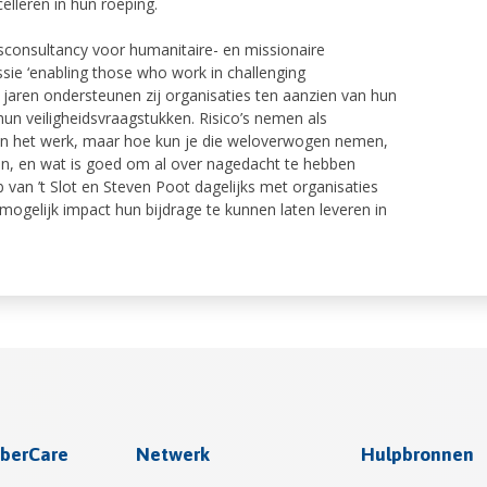
leren in hun roeping.
sisconsultancy voor humanitaire- en missionaire
ssie ‘enabling those who work in challenging
l jaren ondersteunen zij organisaties ten aanzien van hun
 veiligheidsvraagstukken. Risico’s nemen als
van het werk, maar hoe kun je die weloverwogen nemen,
en, en wat is goed om al over nagedacht te hebben
b van ’t Slot en Steven Poot dagelijks met organisaties
gelijk impact hun bijdrage te kunnen laten leveren in
berCare
Netwerk
Hulpbronnen