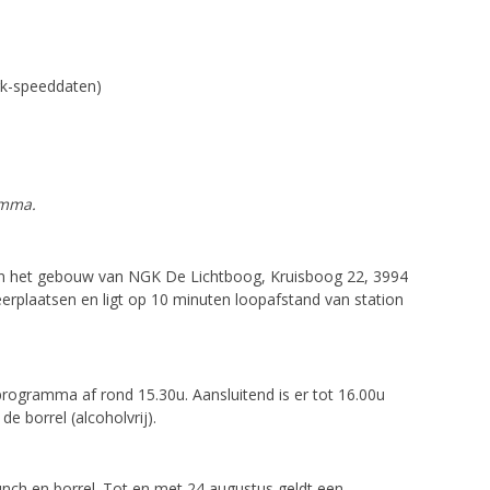
rk-speeddaten)
amma.
in het gebouw van NGK De Lichtboog, Kruisboog 22, 3994
erplaatsen en ligt op 10 minuten loopafstand van station
programma af rond 15.30u. Aansluitend is er tot 16.00u
e borrel (alcoholvrij).
lunch en borrel. Tot en met 24 augustus geldt een