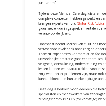
juist vooraf.
Tijdens deze Member Care-dag luisteren we n
complexe contexten hebben gewerkt en van 
brengen experts van o.a.
Global Risk Advice
gaan met elkaar in gesprek en vertalen de ve
verantwoordelijkheid.
Daarnaast neemt Marcel van ’t Hul ons mee
verrassende invalshoek naar zorg en onder
TeamNL topsporters voorbereidt en facilite
uitzonderlijke prestatie gaat een team schui
veiligheid, ontwikkeling, ondersteuning en
lessen kunnen we daaruit trekken voor miss
zorg wanneer er problemen zijn, maar ook
kunnen bloeien en hun unieke bijdrage aan 
Deze dag is bedoeld voor iedereen die betr
specialisten en medewerkers van zendingsor
zendingscommissies en (toekomstige) werke