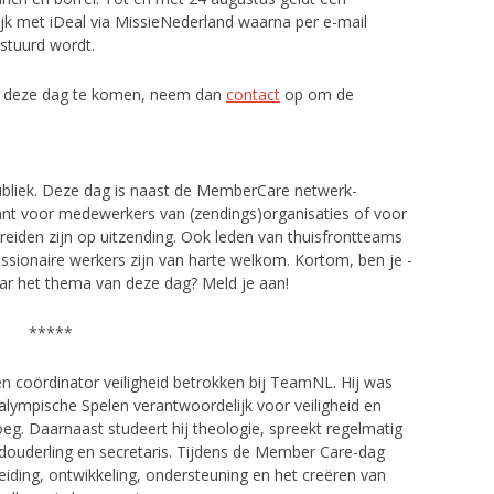
ijk met iDeal via MissieNederland waarna per e-mail
stuurd wordt.
r deze dag te komen, neem dan
contact
op om de
bliek. Deze dag is naast de MemberCare netwerk-
sant voor medewerkers van (zendings)organisaties of voor
ereiden zijn op uitzending. Ook leden van thuisfrontteams
issionaire werkers zijn van harte welkom. Kortom, ben je -
aar het thema van deze dag? Meld je aan!
*****
 en coördinator veiligheid betrokken bij TeamNL. Hij was
alympische Spelen verantwoordelijk voor veiligheid en
g. Daarnaast studeert hij theologie, spreekt regelmatig
gdouderling en secretaris. Tijdens de Member Care-dag
reiding, ontwikkeling, ondersteuning en het creëren van