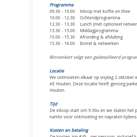
Progra
mma
09.30 - 10.00 Inloop met koffie en thee
10.00 - 12.30 Ochtendprogramma
12.30 - 13.30 Lunch (met optioneel netwe
13.30 - 15.00 Middagprogramma
15.00 - 15.30 Afronding & afsluiting
15.30 - 16.00 Borrel & netwerken
Binnenkort volgt een gedetailleerd progr
Locatie
We ontmoeten elkaar op vrijdag 2 oktober 
AE Houten. Deze locatie heeft genoeg parke
Houten.
Tijd
De inloop start om 9.30u en we sluiten het 
ruimte voor ontmoeting en napraten tijdens d
Kosten en betaling
De kosten zijn €45,- per persoon, inclusief 