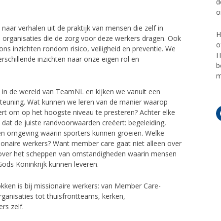
d
o
aar verhalen uit de praktijk van mensen die zelf in
H
organisaties die de zorg voor deze werkers dragen. Ook
o
ons inzichten rondom risico, veiligheid en preventie. We
H
rschillende inzichten naar onze eigen rol en
b
m
 in de wereld van TeamNL en kijken we vanuit een
steuning. Wat kunnen we leren van de manier waarop
ert om op het hoogste niveau te presteren? Achter elke
l dat de juiste randvoorwaarden creëert: begeleiding,
 een omgeving waarin sporters kunnen groeien. Welke
ionaire werkers? Want member care gaat niet alleen over
 over het scheppen van omstandigheden waarin mensen
Gods Koninkrijk kunnen leveren.
okken is bij missionaire werkers: van Member Care-
ganisaties tot thuisfrontteams, kerken,
rs zelf.