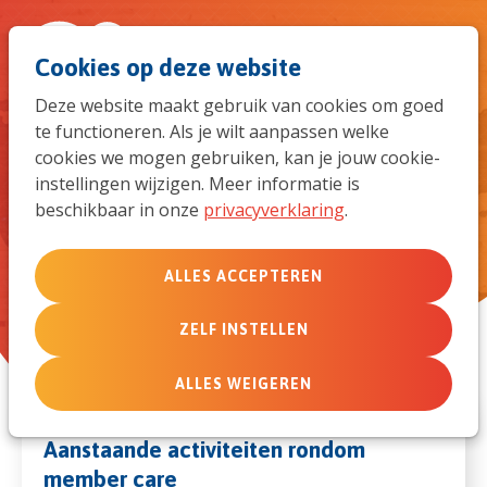
Spri
Men
Zoek
Cookies op deze website
naar
Deze website maakt gebruik van cookies om goed
te functioneren. Als je wilt aanpassen welke
de
Bezoek een evenement of
cookies we mogen gebruiken, kan je jouw cookie-
activiteit
instellingen wijzigen. Meer informatie is
mob
beschikbaar in onze
privacyverklaring
.
navi
ALLES ACCEPTEREN
ZELF INSTELLEN
ALLES WEIGEREN
Aanstaande activiteiten rondom
member care