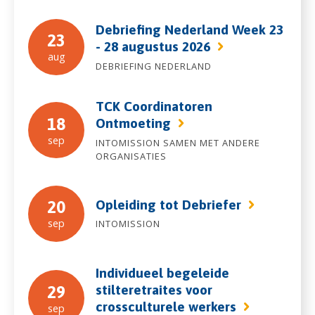
Debriefing Nederland Week 23
23
- 28 augustus 2026
aug
DEBRIEFING NEDERLAND
TCK Coordinatoren
18
Ontmoeting
sep
INTOMISSION SAMEN MET ANDERE
ORGANISATIES
Opleiding tot Debriefer
20
sep
INTOMISSION
Individueel begeleide
stilteretraites voor
29
crossculturele werkers
sep