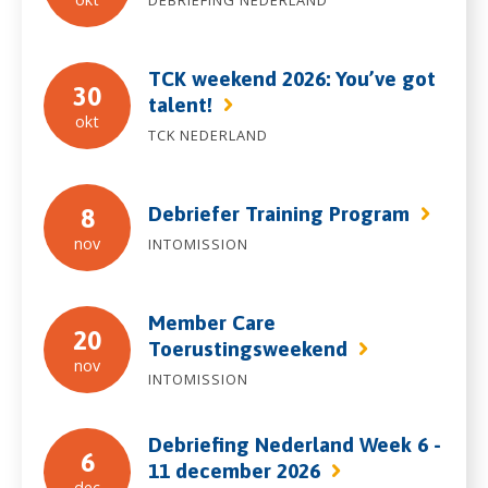
DEBRIEFING NEDERLAND
TCK weekend 2026: You’ve got
30
talent!
okt
TCK NEDERLAND
Debriefer Training Program
8
nov
INTOMISSION
Member Care
20
Toerustingsweekend
nov
INTOMISSION
Debriefing Nederland Week 6 -
6
11 december 2026
dec